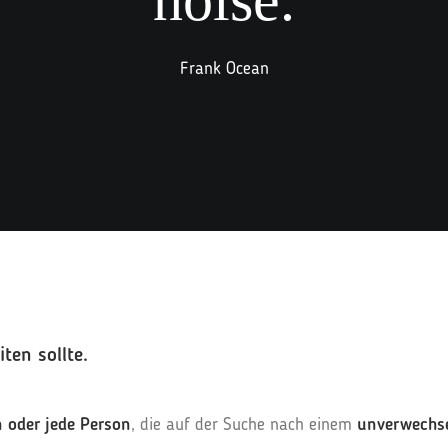
noise.
Frank Ocean
ten sollte.
 oder jede Person
, die auf der Suche nach einem
unverwechse