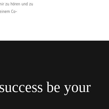
mir zu hören und zu
meinem Co-
 success be your