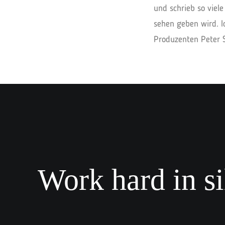
und schrieb so viel
sehen geben wird. I
Produzenten Peter S
Work hard in si