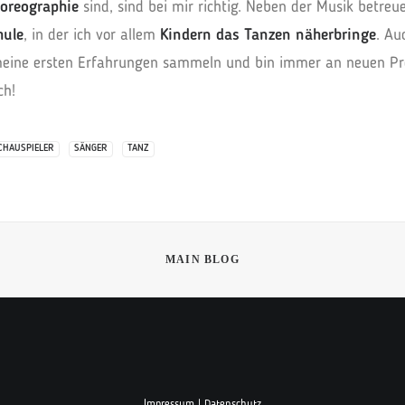
oreographie
sind, sind bei mir richtig. Neben der Musik betreue
hule
, in der ich vor allem
Kindern das Tanzen näherbringe
. A
meine ersten Erfahrungen sammeln und bin immer an neuen Proj
ch!
CHAUSPIELER
SÄNGER
TANZ
MAIN BLOG
Impressum
|
Datenschutz