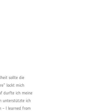
eit sollte die
re” lockt mich
f durfte ich meine
n unterstützte ich
n – I learned from