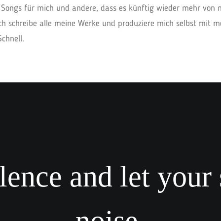
e Songs für mich und andere, dass es künftig wieder mehr von 
ch schreibe alle meine Werke und produziere mich selbst mit 
chnell.
lence and let your