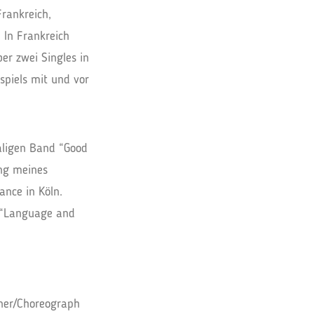
F
rankreich,
In Frankreich
er zwei Singles in
spiels mit und vor
aligen Band “Good
ung meines
ance in Köln.
 “Language and
iner/Choreograph