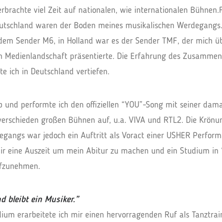
erbrachte viel Zeit auf nationalen, wie internationalen Bühnen.
utschland waren der Boden meines musikalischen Werdegangs. 
 dem Sender M6, in Holland war es der Sender TMF, der mich üb
n Medienlandschaft präsentierte. Die Erfahrung des Zusammen
 ich in Deutschland vertiefen.
b und performte ich den offiziellen “YOU”-Song mit seiner dam
 verschieden großen Bühnen auf, u.a. VIVA und RTL2. Die Krön
gangs war jedoch ein Auftritt als Voract einer USHER Perform
r eine Auszeit um mein Abitur zu machen und ein Studium in
fzunehmen.
d bleibt ein Musiker.”
um erarbeitete ich mir einen hervorragenden Ruf als Tanztra