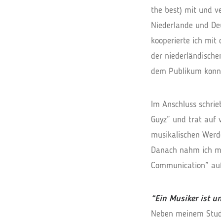
the best) mit und v
Niederlande und De
kooperierte ich mit
der niederländische
dem Publikum konnte
I
m Anschluss schrie
Guyz” und trat auf
musikalischen Werde
Danach nahm ich mi
Communication” au
“
Ein Musiker ist un
N
eben meinem Studi