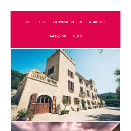
ALLE
FOTO
CORPORATE DESIGN
WEBDESIGN
PACKAGING
AUDIO